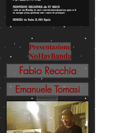
Presentazione
NoHayBanda
Fabio Recchia
Emanuele Tomasi