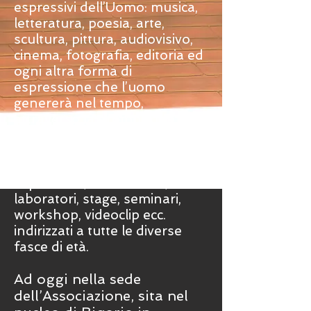
espressivi dell’Uomo: musica,
letteratura, poesia, arte,
scultura, pittura, audiovisivo,
cinema, fotografia, editoria ed
ogni altra forma di
espressione che l’uomo
genererà nel tempo,
attraverso la promozione di
attività artistiche e culturali di
vario genere tramite
l’organizzazione di eventi,
esposizioni, installazioni,
laboratori, stage, seminari,
workshop, videoclip ecc.
indirizzati a tutte le diverse
fasce di età.
Ad oggi nella sede
dell’Associazione, sita nel