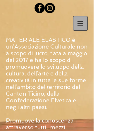
MATERIALE ELASTICO è
un’Associazione Culturale non
a scopo di lucro nata a maggio
del 2017 e ha lo scopo di
promuovere lo sviluppo della
cultura, dell’arte e della
creatività in tutte le sue forme
nell’ambito del territorio del
Canton Ticino, della
Confederazione Elvetica e
negli altri paesi.
Promuove la conoscenza
attraverso tutti i mezzi